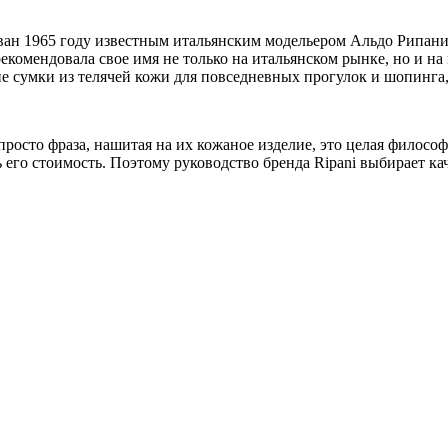
ован 1965 году известным итальянским модельером Альдо Рипан
рекомендовала свое имя не только на итальянском рынке, но и на
 сумки из телячей кожи для повседневных прогулок и шопинга,
 просто фраза, нашитая на их кожаное изделие, это целая филос
его стоимость. Поэтому руководство бренда Ripani выбирает кач